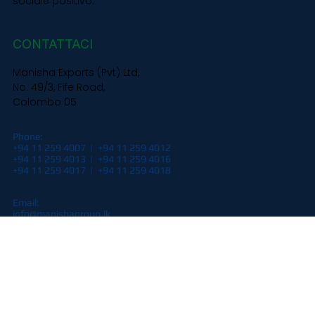
all'avanguardia, nonché il know-how tradizionale, verso
prodotti costantemente superiori. Siamo inoltre
orgogliosi di far sapere ai nostri clienti che, scegliendoci
come fornitore di soluzioni, stanno avendo un impatto
sociale positivo.
CONTATTACI
Manisha Exports (Pvt) Ltd,
No. 49/3, Fife Road,
Colombo 05
Phone:
+94 11 259 4007 | +94 11 259 4012
+94 11 259 4013 | +94 11 259 4016
+94 11 259 4017 | +94 11 259 4018​
Email:
info@manishagroup.lk